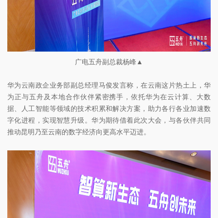
广电五舟副总裁杨峰▲
华为云南政企业务部副总经理马俊发言称，在云南这片热土上，华
为正与五舟及本地合作伙伴紧密携手，依托华为在云计算、大数
据、人工智能等领域的技术积累和解决方案，助力各行各业加速数
字化进程，实现智慧升级。华为期待借着此次大会，与各伙伴共同
推动昆明乃至云南的数字经济向更高水平迈进。