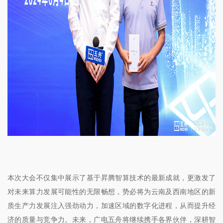
本次大会不仅集中展示了基于昇腾智算技术的最新成就，更激发了
对未来算力发展可能性的无限畅想，势必将为云南及西南地区的新
质生产力发展注入强劲动力，加速区域的数字化进程，从而提升经
济的质量与竞争力。未来，广电五舟将继续携手各界伙伴，深耕智