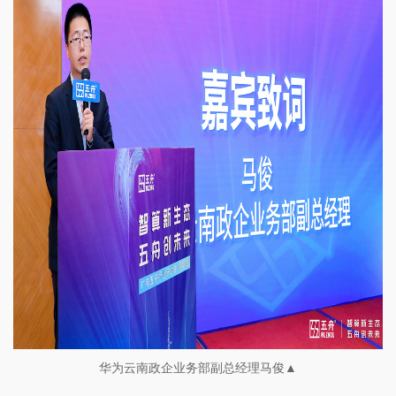
华为云南政企业务部副总经理马俊▲