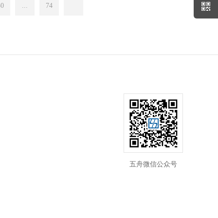
50
...
74
五舟微信公众号