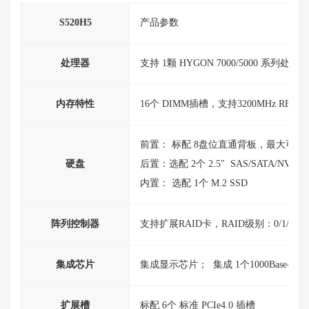
S520H5
产品参数
处理器
支持 1颗
HYGON
7000/5000 系列处
内存特性
16个
DIMM
插槽，支持3200
MHz
RECC
前置： 标配 8盘位直通背板，最大可扩
硬盘
后置：选配 2个 2.
5
"
SAS
/
SATA
/
NVMe
内置：
选配
1个 M.2
SSD
阵列控制器
支持扩展
RAID
卡，
RAID
级别：0/1/10/5/
集成芯片
集成显示芯片；
集成
1个1000
Base
-T
扩展槽
标配 6个 标准
PCIe
4.
0
插槽