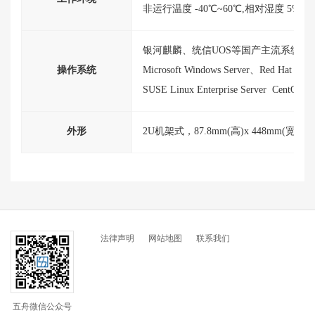
非运行温度 -40℃~60℃,相
对湿度 5%～
银河麒麟、统信
UOS
等国产主流系统，
操作系统
Microsoft Windows Server、Red Hat Ente
SUSE
Linux
Enterprise
Server
CentOS
、
外形
2U机架式，87.8
mm
(高)x 44
8
mm
(宽)x 77
法律声明
网站地图
联系我们
五舟微信公众号