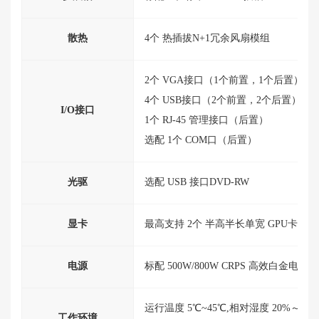
散热
4个 热插拔N+1
冗余风扇模组
2个
VGA
接口（1个前置，1个后置）
4个
USB
接口（2个前置，2个后置）
I/O接口
1个
RJ
-45
管理接口（后置）
选配
1个
COM
口（后置）
光驱
选配
USB
接口
DVD
-
RW
显卡
最高支持 2个 半高半长单
宽
GPU
卡
电源
标配 500W/800
W
CRPS
高效
白金电源
1
运行温度 5℃~45℃,相对湿度 20%
～80
工作环境