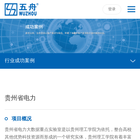
登录
行业成功案例
贵州省电力
项目概况
贵州省电力大数据重点实验室是以贵州理工学院为依托，整合高校
其他优势科技资源而形成的一个研究实体，贵州理工学院有着丰富