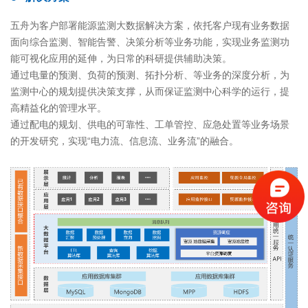
五舟为客户部署能源监测大数据解决方案，依托客户现有业务数据
面向综合监测、智能告警、决策分析等业务功能，实现业务监测功
能可视化应用的延伸，为日常的科研提供辅助决策。
通过电量的预测、负荷的预测、拓扑分析、等业务的深度分析，为
监测中心的规划提供决策支撑，从而保证监测中心科学的运行，提
高精益化的管理水平。
通过配电的规划、供电的可靠性、工单管控、应急处置等业务场景
的开发研究，实现“电力流、信息流、业务流”的融合。